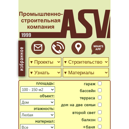
площадь:
гараж
бассейн
объект:
терраса
дом на две семьи
этажность:
второй свет
балкон
материал:
+баня