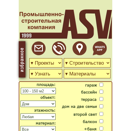
площадь:
гараж
бассейн
объект:
терраса
дом на две семьи
этажность:
второй свет
балкон
материал:
+баня