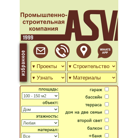
площадь:
гараж
бассейн
объект:
терраса
дом на две семьи
этажность:
второй свет
балкон
материал:
+баня