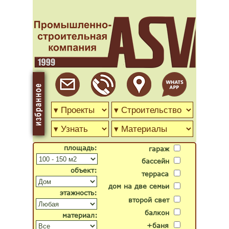
площадь:
гараж
бассейн
объект:
терраса
дом на две семьи
этажность:
второй свет
балкон
материал:
+баня