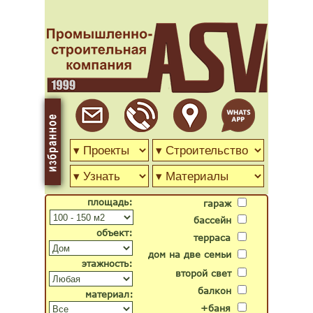
площадь:
гараж
бассейн
объект:
терраса
дом на две семьи
этажность:
второй свет
балкон
материал:
+баня